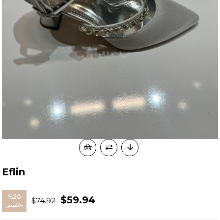
Eflin
%
20
$59.94
$74.92
تخفيض